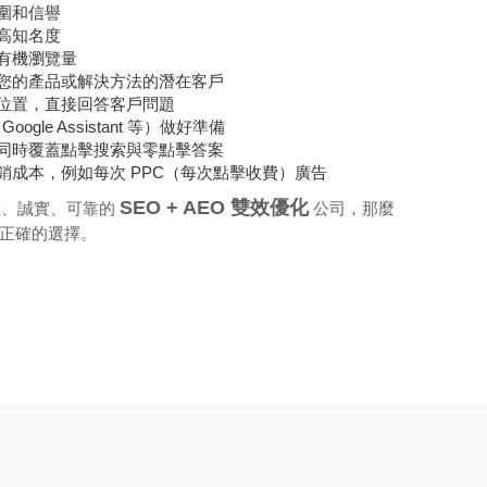
圍和信譽
高知名度
有機瀏覽量
您的產品或解決方法的潛在客戶
位置，直接回答客戶問題
oogle Assistant 等）做好準備
同時覆蓋點擊搜索與零點擊答案
銷成本，例如每次 PPC（每次點擊收費）廣告
SEO + AEO 雙效優化
業、誠實、可靠的
公司，那麼
是您最正確的選擇。