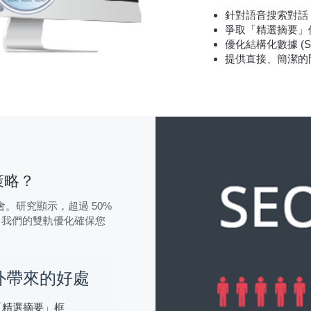
針對語音搜索對話
爭取「精選摘要」
優化結構化數據 (Sch
提供直接、簡潔的
策略？
。研究顯示，超過 50%
。我們的雙軌優化確保您
額外帶來的好處
「精選摘要」框