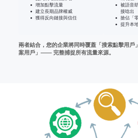
增加點擊流量
被語音助
建立長期品牌權威
接唸出
獲得反向鏈接與信任
搶佔「
提升本
兩者結合，您的企業將同時覆蓋「搜索點擊用戶
案用戶」—— 完整捕捉所有流量來源。