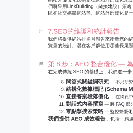
們將采用LinkBuilding（鏈接
區和社交媒體網站等。網站外部優化是
7.SEO的維護和統計報告
我們將提供網站排名月報告來衡量您的網站
覽量的統計。潛在客戶群使用哪些長尾關
第 8 步：AEO 整合優化 —
在完成傳統 SEO 的基礎上，我們進一
問答式關鍵詞研究
— 不只研
結構化數據標記 (Schema Ma
直接答案段落優化
— 在網頁
對話式內容撰寫
— 將 FAQ
零點擊搜索策略
— 監控並優
我們提供 AEO 成效報告
，包括：精