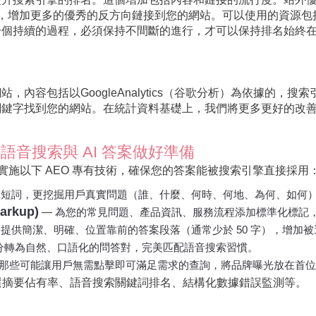
建設）策略，增加更多的優秀的反方向鏈接到您的網站。可以使用的資
一個持續的過程，必須保持不間斷的進行，才可以保持排名始終
，內容包括以GoogleAnalytics（谷歌分析）為依據的，
鍵字找到您的網站。在統計資料基礎上，我們將更多更好的改善
 為語音搜索與 AI 答案做好準備
步實施以下 AEO 專有技術，確保您的答案能被搜索引擎直接採用
究短詞，更挖掘用戶真實問題（誰、什麼、何時、何地、為何、如何
rkup)
— 為您的常見問題、產品資訊、服務流程添加標準化標記
中提供簡潔、明確、位置靠前的答案段落（通常少於 50 字），增加
 部分轉為自然、口語化的問答對，完美匹配語音搜索習慣。
化那些可能讓用戶無需點擊即可滿足需求的查詢，將品牌曝光放在首
選摘要佔有率、語音搜索關鍵詞排名、結構化數據錯誤監測等。