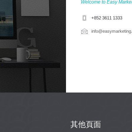
Welcome to Easy Marke
+852 3611 1333
info@easymarketing
其他頁面