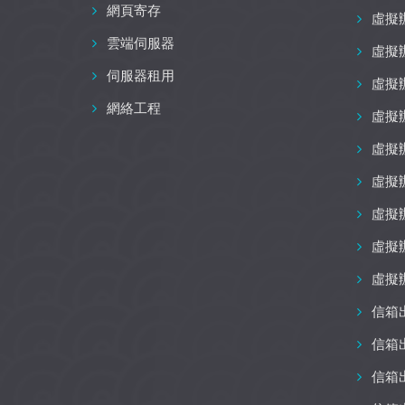
網頁寄存
虛擬
雲端伺服器
虛擬
伺服器租用
虛擬
網絡工程
虛擬
虛擬
虛擬
虛擬
虛擬
虛擬
信箱
信箱
信箱