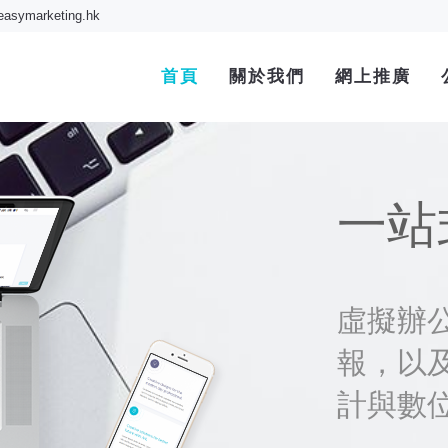
easymarketing.hk
首頁
關於我們
網上推廣
一站
虛擬辦
報，以及
計與數