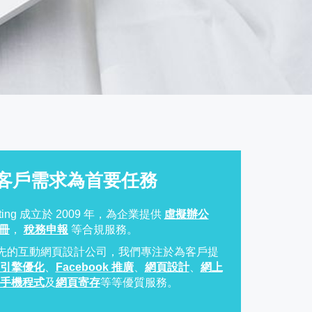
客戶需求為首要任務
keting 成立於 2009 年，為企業提供
虛擬辦公
冊
，
稅務申報
等合規服務。
先的互動網頁設計公司，我們專注於為客戶提
索引擎優化
、
Facebook 推廣
、
網頁設計
、
網上
 手機程式
及
網頁寄存
等等優質服務。