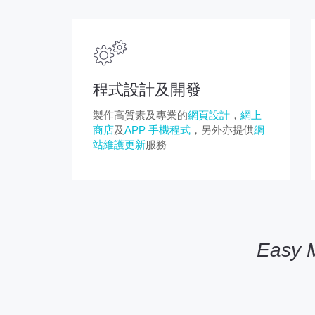
程式設計及開發
製作高質素及專業的
網頁設計
，
網上
商店
及
APP 手機程式
，另外亦提供
網
站維護更新
服務
Eas