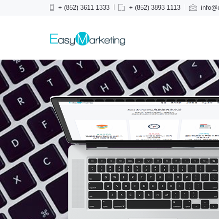
+ (852) 3611 1333
+ (852) 3893 1113
info@