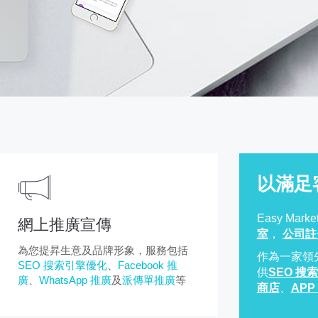
以滿足
Easy Mar
網上推廣宣傳
室
，
公司註
為您提昇生意及品牌形象，服務包括
作為一家領
SEO 搜索引擎優化
、
Facebook 推
供
SEO 搜
廣
、
WhatsApp 推廣
及
派傳單推廣
等
商店
、
APP